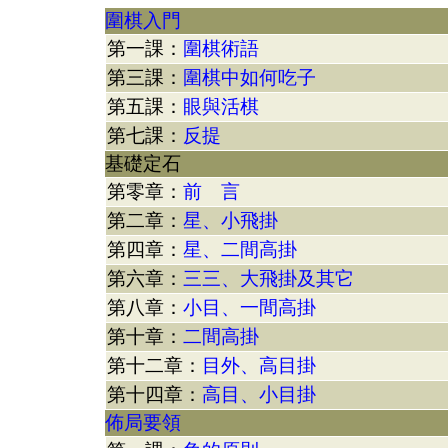
圍棋入門
第一課：
圍棋術語
第三課：
圍棋中如何吃子
第五課：
眼與活棋
第七課：
反提
基礎定石
第零章：
前 言
第二章：
星、小飛掛
第四章：
星、二間高掛
第六章：
三三、大飛掛及其它
第八章：
小目、一間高掛
第十章：
二間高掛
第十二章：
目外、高目掛
第十四章：
高目、小目掛
佈局要領